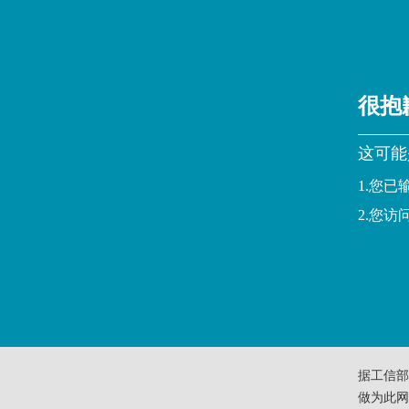
很抱
这可能
1.您
2.您
据工信部
做为此网