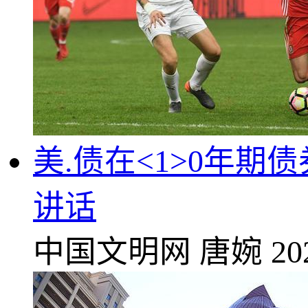
美.债在<1>0年
讲话
中国文明网
唐婉
20