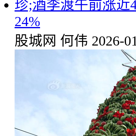
珍;酒李渡午前涨近
24%
股城网
何伟
2026-01