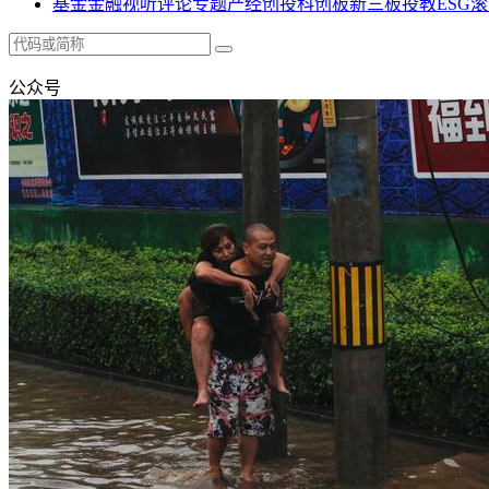
基金
金融
视听
评论
专题
产经
创投
科创板
新三板
投教
ESG
滚
公众号