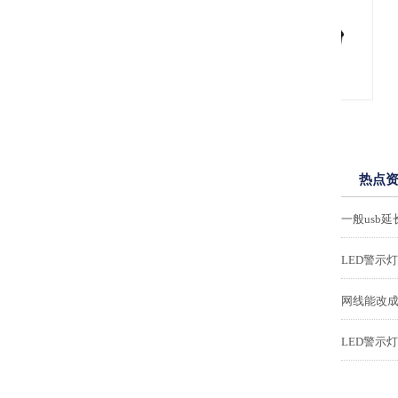
汽车声浪器模拟器
热点
一般usb
LED警示
网线能改成
LED警示